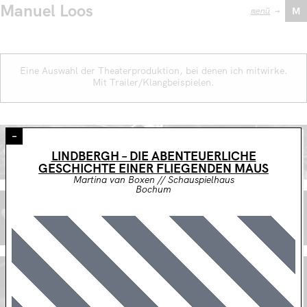
Manuel Loos
menü
→
M
Eine Auswahl der Theaterproduktion, bei denen ich mitwirke.
Mit Trailer/Klangbeispielen.
–
DER GEHEIMNISVOLLE FREMDE
LINDBERGH – DIE ABENTEUERLICHE
Martina van Boxen // Junge Bühne Bochum
GESCHICHTE EINER FLIEGENDEN MAUS
Martina van Boxen // Schauspielhaus
Bochum
SILENCE ODER WIE ICH AUS DEM FENSTER KLANG
Thorsten Bihegue // Junge Bühne Bochum
DAS GESETZ DER SCHWERKRAFT
Martina van Boxen // Junges Staatstheater Kassel