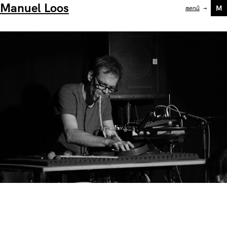
Manuel Loos
menü
→
M